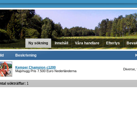
Ny sökning
Innehåll
Våra handlare
Efterlys
Beva
ild
Beskrivning
Kemper Champion c1200
Diverse, 
Majshugg Pris 7.500 Euro Nederländerna
ntal sökträffar:
1