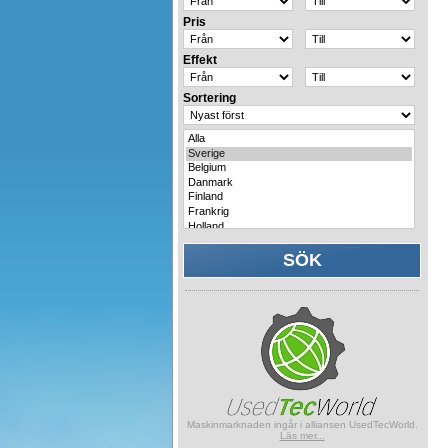
Pris
Effekt
Sortering
Maskinmarknaden ingår i alliansen UsedTecWorld.
Läs mer...