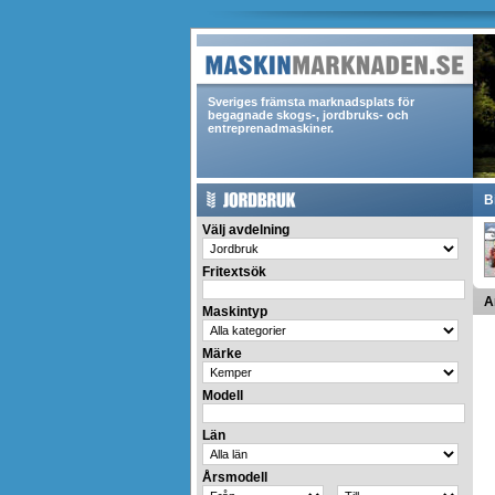
Sveriges främsta marknadsplats för
begagnade skogs-, jordbruks- och
entreprenadmaskiner.
B
Välj avdelning
Fritextsök
A
Maskintyp
Märke
Modell
Län
Årsmodell