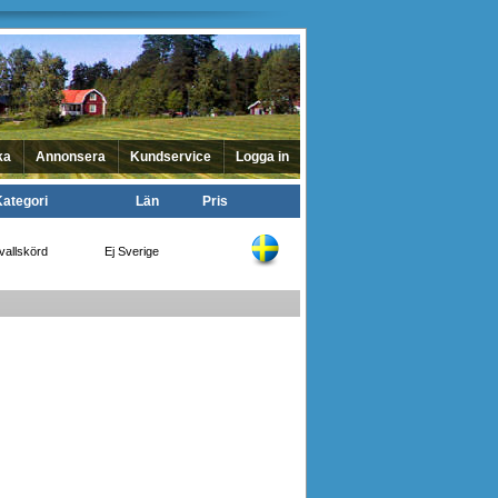
ka
Annonsera
Kundservice
Logga in
Kategori
Län
Pris
vallskörd
Ej Sverige