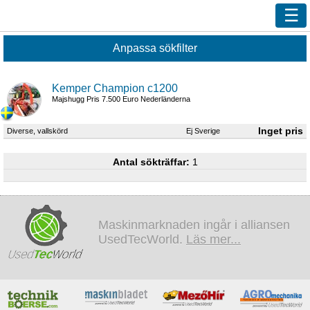
Ny sökning
Innehåll
Kemper Champion c1200
Våra handlare
Majshugg Pris 7.500 Euro Nederländerna
Efterlys
Diverse, vallskörd
Ej Sverige
Bevaka
Annonsera
Antal sökträffar:
1
Kundservice
Logga in
Maskinmarknaden ingår i alliansen
UsedTecWorld.
Läs mer...