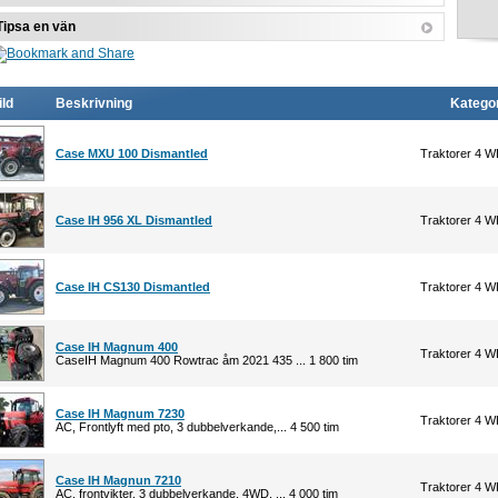
Tipsa en vän
ild
Beskrivning
Kategor
Case MXU 100 Dismantled
Traktorer 4 
Case IH 956 XL Dismantled
Traktorer 4 
Case IH CS130 Dismantled
Traktorer 4 
Case IH Magnum 400
Traktorer 4 
CaseIH Magnum 400 Rowtrac åm 2021 435 ... 1 800 tim
Case IH Magnum 7230
Traktorer 4 
AC, Frontlyft med pto, 3 dubbelverkande,... 4 500 tim
Case IH Magnun 7210
Traktorer 4 
AC, frontvikter, 3 dubbelverkande, 4WD, ... 4 000 tim