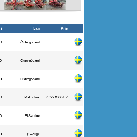
i
Län
Pris
WD
Östergötland
WD
Östergötland
WD
Östergötland
WD
Malmöhus
2 099 000 SEK
WD
Ej Sverige
WD
Ej Sverige