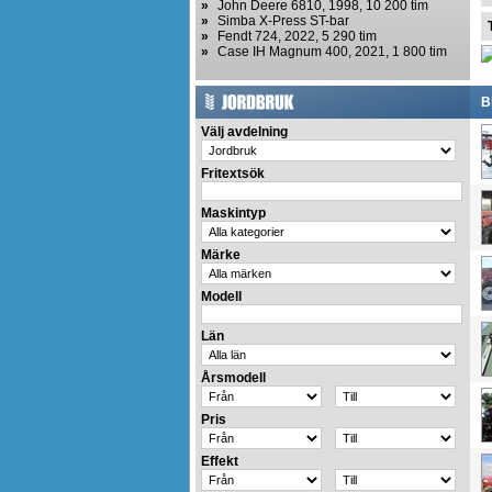
»
John Deere 6810, 1998, 10 200 tim
»
Simba X-Press ST-bar
»
Fendt 724, 2022, 5 290 tim
»
Case IH Magnum 400, 2021, 1 800 tim
B
Välj avdelning
Fritextsök
Maskintyp
Märke
Modell
Län
Årsmodell
Pris
Effekt