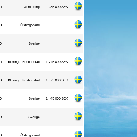
WD
Jönköping
285 000 SEK
WD
Östergötland
WD
Sverige
WD
Blekinge, Kristianstad
1 745 000 SEK
WD
Blekinge, Kristianstad
1 375 000 SEK
WD
Sverige
1 445 000 SEK
WD
Sverige
WD
Östergötland