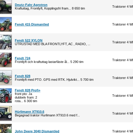
Deutz-Fahr Agrotron
Traktorer 4 
Kraftuttag, Frontlyft, Kopplingsfri fram... 8 650 tim
Fendt 415 Dismantled
Traktorer 4 
Fendt 522 XYLON
Traktorer 4 
UTRUSTAD MED BLA FRONTLYFT, AC , RADIO, ...
Fendt 724
Traktorer 4 
Frontlyft och kraftuttag lastarfäste ål... 5 290 tim
Fendt 828
Traktorer 4 
Frontlyft med PTO. GPS med RTK. Hjulvikt... 5 700 tim
Fendt 828 Profi+
front pto: Ja
Traktorer 4 
dubbelv fram: 2
rota... 6 300 tim
Hürlimann XT910.6
Traktorer 4 
Begagnad traktor Hurlimann XT910.6 med f...
John Deere 3040 Dismantled
Traktorer 4 