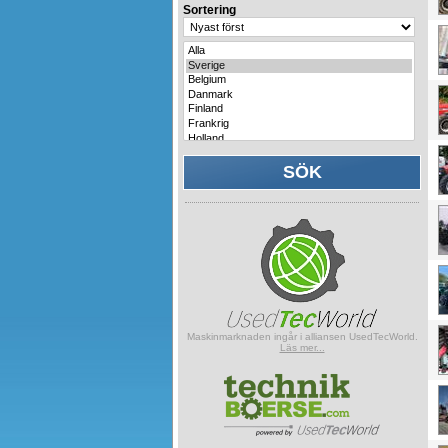
Sortering
Maskinmarknaden ingår i alliansen UsedTecWorld.
Läs mer...