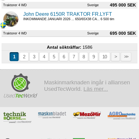
495 000 SEK
Traktorer 4 WD
Sverige
John Deere 6150R TRAKTOR FR.LYFT
INKOMMANDE JANUARI 2026 ... 650/65X38 CA... 6 500 tim
695 000 SEK
Traktorer 4 WD
Sverige
Antal sökträffar:
1586
1
2
3
4
5
6
7
8
9
10
>
>>
Maskinmarknaden ingår i alliansen
UsedTecWorld.
Läs mer...