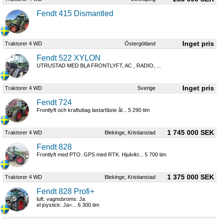
Fendt 415 Dismantled
Traktorer 4 WD
Östergötland
Fendt 522 XYLON
UTRUSTAD MED BLA FRONTLYFT, AC , RADIO, ...
Traktorer 4 WD
Sverige
Fendt 724
Frontlyft och kraftuttag lastarfäste ål... 5 290 tim
1 745 000 SEK
Traktorer 4 WD
Blekinge, Kristianstad
Fendt 828
Frontlyft med PTO. GPS med RTK. Hjulvikt... 5 700 tim
1 375 000 SEK
Traktorer 4 WD
Blekinge, Kristianstad
Fendt 828 Profi+
luft. vagnsbroms: Ja
el joystick: Ja<... 6 300 tim