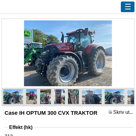
Ny sökning
Innehåll
Våra handlare
Efterlys
Bevaka
Annonsera
Kundservice
Logga in
Skriv ut...
Case IH OPTUM 300 CVX TRAKTOR
Effekt (hk)