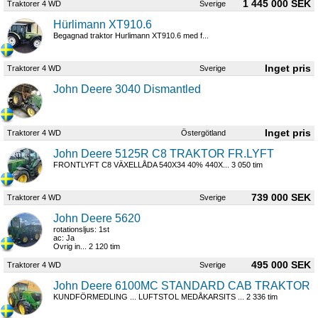
1 445 000 SEK
Traktorer 4 WD
Sverige
Hürlimann XT910.6
Begagnad traktor Hurlimann XT910.6 med f...
Traktorer 4 WD
Sverige
John Deere 3040 Dismantled
Traktorer 4 WD
Östergötland
John Deere 5125R C8 TRAKTOR FR.LYFT
FRONTLYFT C8 VÄXELLÅDA 540X34 40% 440X... 3 050 tim
739 000 SEK
Traktorer 4 WD
Sverige
John Deere 5620
rotationsljus: 1st
ac: Ja
Ovrig in... 2 120 tim
495 000 SEK
Traktorer 4 WD
Sverige
John Deere 6100MC STANDARD CAB TRAKTOR
KUNDFÖRMEDLING ... LUFTSTOL MEDÅKARSITS ... 2 336 tim