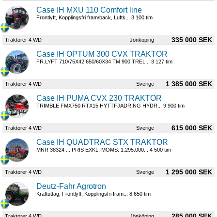
Case IH MXU 110 Comfort line
Frontlyft, Kopplingsfri fram/back, Luftk... 3 100 tim
335 000 SEK
Traktorer 4 WD
Jönköping
Case IH OPTUM 300 CVX TRAKTOR
FR.LYFT 710/75X42 650/60X34 TM 900 TREL... 3 127 tim
1 385 000 SEK
Traktorer 4 WD
Sverige
Case IH PUMA CVX 230 TRAKTOR
TRIMBLE FMX750 RTX15 HYTTFJÄDRING HYDR... 9 900 tim
615 000 SEK
Traktorer 4 WD
Sverige
Case IH QUADTRAC STX TRAKTOR
MNR 38324 ... PRIS EXKL. MOMS: 1.295.000... 4 500 tim
1 295 000 SEK
Traktorer 4 WD
Sverige
Deutz-Fahr Agrotron
Kraftuttag, Frontlyft, Kopplingsfri fram... 8 650 tim
285 000 SEK
Traktorer 4 WD
Jönköping