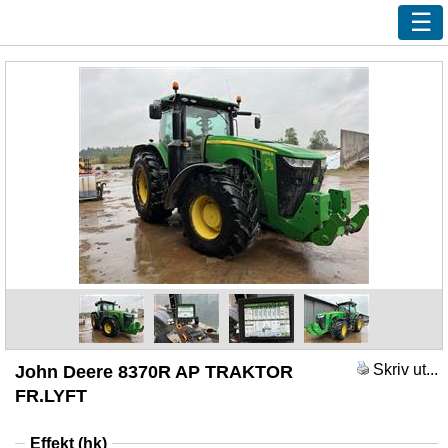
Ny sökning
Innehåll
Våra handlare
Efterlys
Bevaka
Annonsera
Kundservice
Logga in
Skriv ut...
John Deere 8370R AP TRAKTOR
FR.LYFT
Effekt (hk)