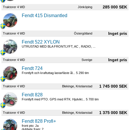
285 000 SEK
Traktorer 4 WD
Jönköping
Fendt 415 Dismantled
Traktorer 4 WD
Östergötland
Fendt 522 XYLON
UTRUSTAD MED BLA FRONTLYFT, AC , RADIO, ...
Traktorer 4 WD
Sverige
Fendt 724
Frontlyft och kraftuttag lastarfäste ål... 5 290 tim
1 745 000 SEK
Traktorer 4 WD
Blekinge, Kristianstad
Fendt 828
Frontlyft med PTO. GPS med RTK. Hjulvikt... 5 700 tim
1 375 000 SEK
Traktorer 4 WD
Blekinge, Kristianstad
Fendt 828 Profi+
front pto: Ja
dubbelv fram: 2