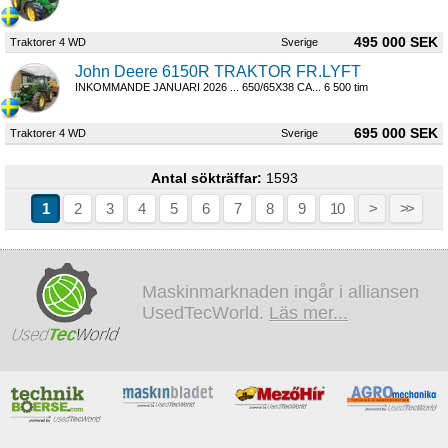
495 000 SEK
Traktorer 4 WD
Sverige
John Deere 6150R TRAKTOR FR.LYFT
INKOMMANDE JANUARI 2026 ... 650/65X38 CA... 6 500 tim
695 000 SEK
Traktorer 4 WD
Sverige
Antal sökträffar:
1593
1
2
3
4
5
6
7
8
9
10
>
>>
Maskinmarknaden ingår i alliansen
UsedTecWorld.
Läs mer...