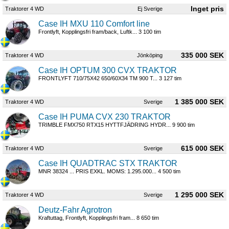
Traktorer 4 WD
Ej Sverige
Case IH MXU 110 Comfort line
Frontlyft, Kopplingsfri fram/back, Luftk... 3 100 tim
335 000 SEK
Traktorer 4 WD
Jönköping
Case IH OPTUM 300 CVX TRAKTOR
FRONTLYFT 710/75X42 650/60X34 TM 900 T... 3 127 tim
1 385 000 SEK
Traktorer 4 WD
Sverige
Case IH PUMA CVX 230 TRAKTOR
TRIMBLE FMX750 RTX15 HYTTFJÄDRING HYDR... 9 900 tim
615 000 SEK
Traktorer 4 WD
Sverige
Case IH QUADTRAC STX TRAKTOR
MNR 38324 ... PRIS EXKL. MOMS: 1.295.000... 4 500 tim
1 295 000 SEK
Traktorer 4 WD
Sverige
Deutz-Fahr Agrotron
Kraftuttag, Frontlyft, Kopplingsfri fram... 8 650 tim