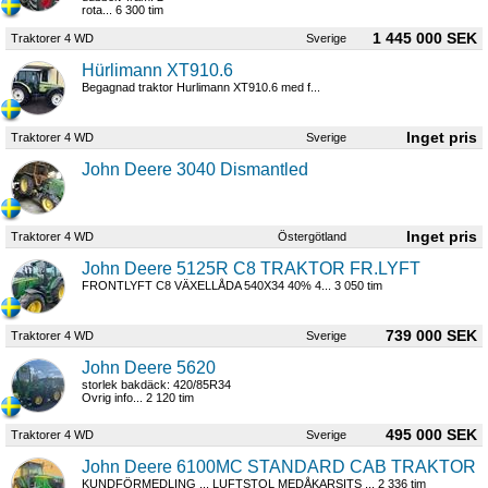
rota... 6 300 tim
1 445 000 SEK
Traktorer 4 WD
Sverige
Hürlimann XT910.6
Begagnad traktor Hurlimann XT910.6 med f...
Traktorer 4 WD
Sverige
John Deere 3040 Dismantled
Traktorer 4 WD
Östergötland
John Deere 5125R C8 TRAKTOR FR.LYFT
FRONTLYFT C8 VÄXELLÅDA 540X34 40% 4... 3 050 tim
739 000 SEK
Traktorer 4 WD
Sverige
John Deere 5620
storlek bakdäck: 420/85R34
Ovrig info... 2 120 tim
495 000 SEK
Traktorer 4 WD
Sverige
John Deere 6100MC STANDARD CAB TRAKTOR
KUNDFÖRMEDLING ... LUFTSTOL MEDÅKARSITS ... 2 336 tim