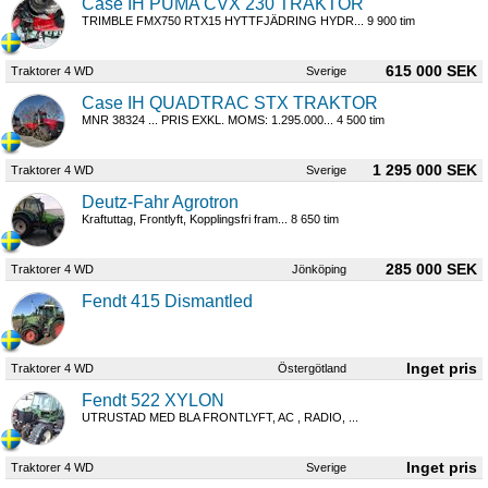
Case IH PUMA CVX 230 TRAKTOR
TRIMBLE FMX750 RTX15 HYTTFJÄDRING HYDR... 9 900 tim
615 000 SEK
Traktorer 4 WD
Sverige
Case IH QUADTRAC STX TRAKTOR
MNR 38324 ... PRIS EXKL. MOMS: 1.295.000... 4 500 tim
1 295 000 SEK
Traktorer 4 WD
Sverige
Deutz-Fahr Agrotron
Kraftuttag, Frontlyft, Kopplingsfri fram... 8 650 tim
285 000 SEK
Traktorer 4 WD
Jönköping
Fendt 415 Dismantled
Traktorer 4 WD
Östergötland
Fendt 522 XYLON
UTRUSTAD MED BLA FRONTLYFT, AC , RADIO, ...
Traktorer 4 WD
Sverige