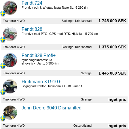
Fendt 724
Frontlyft och kraftuttag lastarfäste ål... 5 290 tim
1 745 000 SEK
Traktorer 4 WD
Blekinge, Kristianstad
Fendt 828
Frontlyft med PTO. GPS med RTK. Hjulvikt... 5 700 tim
1 375 000 SEK
Traktorer 4 WD
Blekinge, Kristianstad
Fendt 828 Profi+
hydr. vagnsbroms: Ja
el joystick: Ja<... 6 300 tim
1 445 000 SEK
Traktorer 4 WD
Sverige
Hürlimann XT910.6
Begagnad traktor Hurlimann XT910.6 med f...
Traktorer 4 WD
Sverige
John Deere 3040 Dismantled
Traktorer 4 WD
Östergötland