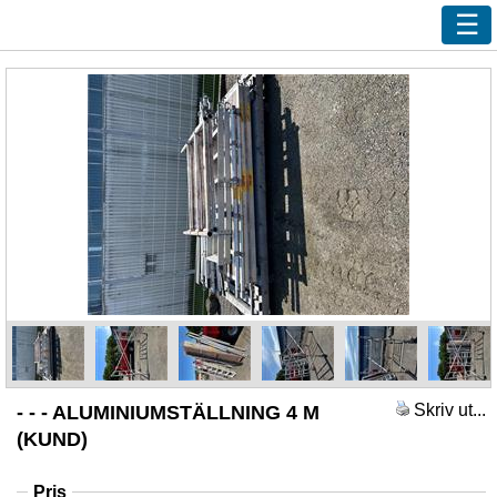
Ny sökning
Innehåll
Våra handlare
Efterlys
Bevaka
Annonsera
Kundservice
Logga in
Skriv ut...
- - - ALUMINIUMSTÄLLNING 4 M
(KUND)
Pris