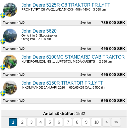
John Deere 5125R C8 TRAKTOR FR.LYFT
FRONTLYFT C8 VÄXELLÅDA 540X34 40% 440X... 3 050 tim
739 000 SEK
Traktorer 4 WD
Sverige
John Deere 5620
Ovrig info 3: Skogstraktor
Ovrig info... 2 120 tim
495 000 SEK
Traktorer 4 WD
Sverige
John Deere 6100MC STANDARD CAB TRAKTOR
KUNDFÖRMEDLING ... LUFTSTOL MEDÅKARSITS ... 2 336 tim
495 000 SEK
Traktorer 4 WD
Sverige
John Deere 6150R TRAKTOR FR.LYFT
INKOMMANDE JANUARI 2026 ... 650/65X38 CA... 6 500 tim
695 000 SEK
Traktorer 4 WD
Sverige
Antal sökträffar:
1582
1
2
3
4
5
6
7
8
9
10
>
>>